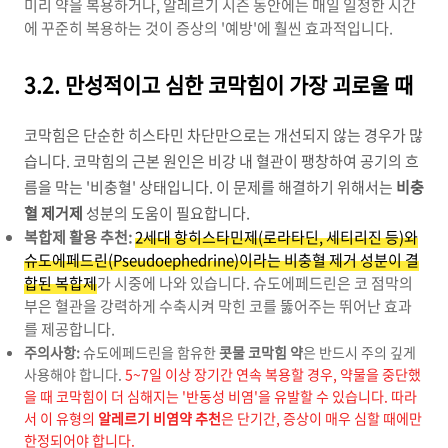
미리 약을 복용하거나, 알레르기 시즌 동안에는 매일 일정한 시간
에 꾸준히 복용하는 것이 증상의 '예방'에 훨씬 효과적입니다.
3.2. 만성적이고 심한 코막힘이 가장 괴로울 때
코막힘은 단순한 히스타민 차단만으로는 개선되지 않는 경우가 많
습니다. 코막힘의 근본 원인은 비강 내 혈관이 팽창하여 공기의 흐
름을 막는 '비충혈' 상태입니다. 이 문제를 해결하기 위해서는
비충
혈 제거제
성분의 도움이 필요합니다.
복합제 활용 추천:
2세대 항히스타민제(로라타딘, 세티리진 등)와
슈도에페드린(Pseudoephedrine)이라는 비충혈 제거 성분이 결
합된 복합제
가 시중에 나와 있습니다. 슈도에페드린은 코 점막의
부은 혈관을 강력하게 수축시켜 막힌 코를 뚫어주는 뛰어난 효과
를 제공합니다.
주의사항:
슈도에페드린을 함유한
콧물 코막힘 약
은 반드시 주의 깊게
사용해야 합니다.
5~7일 이상 장기간 연속 복용할 경우, 약물을 중단했
을 때 코막힘이 더 심해지는 '반동성 비염'을 유발할 수 있습니다. 따라
서 이 유형의
알레르기 비염약 추천
은 단기간, 증상이 매우 심할 때에만
한정되어야 합니다.