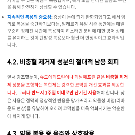
커버할 수 있는
비염약 복용법
이며, 혹시 모를 경미한 졸음도 수면
을 통해 안전하게 상쇄할 수 있습니다.
지속적인 복용의 중요성
:
증상이 눈에 띄게 완화되었다고 해서 임
의로 복용을 중단하기보다는, 알레르기 유발 시즌 동안에는 매일
꾸준히 정해진 시간에 복용하여 히스타민 분비에 대한 방어 상태
를 유지하는 것이 단발성 복용보다 훨씬 더 안정적이고 효과적입
니다.
4.2. 비충혈 제거제 성분의 절대적 남용 회피
앞서 강조했듯이,
슈도에페드린이나 페닐에프린 같은
비충혈 제거
제
성분을 포함하는 복합제는 강력한 코막힘 개선 효과를 제공합
니다. 그러나
반드시 1주일 이내로만 단기간 사용
해야 합니다. 잦
은 사용은 점막의 정상적인 반응을 망가뜨리고 약물성 비염(리바
운드 현상)을 유발하여 오히려 코막힘을 더욱 악화시키는 악순환
에 빠지게 합니다.
4.3. 약물 복용 중 음주와 상호작용