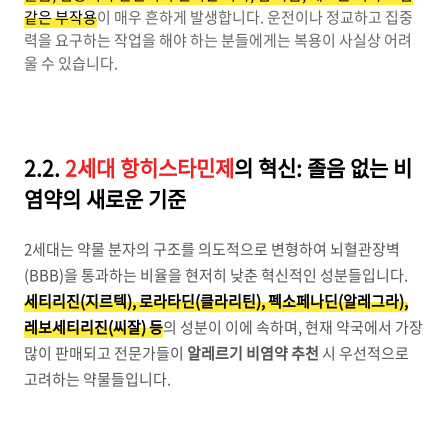
같은 부작용
이 매우 흔하게 발생합니다. 운전이나 정교하고 집중
력을 요구하는 작업을 해야 하는 분들에게는 복용이 사실상 어려
울 수 있습니다.
2.2.
2세대 항히스타민제
의 혁신: 졸음 없는 비
염약의 새로운 기준
2세대는 약물 분자의 구조를 의도적으로 변형하여 뇌혈관장벽
(BBB)을 통과하는 비율을 현저히 낮춘 혁신적인 성분들입니다.
세티리진(지르텍), 로라타딘(클라리틴), 펙소페나딘(알레그라),
레보세티리진(씨잘) 등
의 성분이 이에 속하며, 현재 약국에서 가장
많이 판매되고 전문가들이
알레르기 비염약 추천
시 우선적으로
고려하는 약물들입니다.