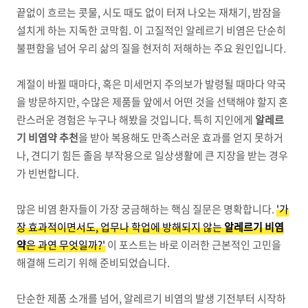
끝없이 흐르는 콧물, 시도 때도 없이 터져 나오는 재채기, 밤잠을
설치게 하는 지독한 코막힘. 이 고질적인 알레르기 비염은 단순히
불편함을 넘어 우리 삶의 질을 현저히 저해하는 주요 원인입니다.
계절이 바뀔 때마다, 혹은 미세먼지 주의보가 발령될 때마다 약국
을 방문하지만, 수많은 제품들 앞에서 어떤 것을 선택해야 할지 혼
란스러운 경험은 누구나 해봤을 것입니다. 특히 지인에게
알레르
기 비염약 추천
을 받아 복용해도 만족스러운 효과를 얻지 못하거
나, 견디기 힘든 졸음 부작용으로 일상생활에 큰 지장을 받는 경우
가 빈번합니다.
많은 비염 환자들이 가장 궁금해하는 핵심 질문은 명확합니다.
'가
장 효과적이면서도, 업무나 학업에 방해되지 않는
알레르기 비염
약
은 과연 무엇일까?'
이 포스트는 바로 이러한 근본적인 고민을
해결해 드리기 위해 준비되었습니다.
단순한 제품 소개를 넘어, 알레르기 비염의 발생 기전부터 시작하