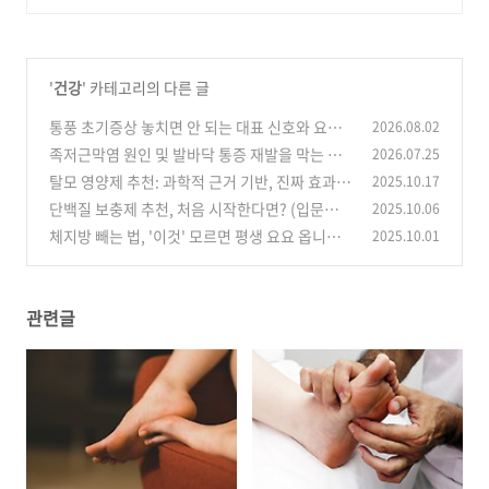
'
건강
' 카테고리의 다른 글
통풍 초기증상 놓치면 안 되는 대표 신호와 요산
2026.08.02
수치 관리법
족저근막염 원인 및 발바닥 통증 재발을 막는 핵
2026.07.25
(0)
심 가이드
탈모 영양제 추천: 과학적 근거 기반, 진짜 효과를
2025.10.17
(0)
본 핵심 성분
단백질 보충제 추천, 처음 시작한다면? (입문자
2025.10.06
(0)
필독) 종류와 복용법 완벽 정리
체지방 빼는 법, '이것' 모르면 평생 요요 옵니다
2025.10.01
(1)
(내장지방 태우는 확실한 루틴)
(1)
관련글