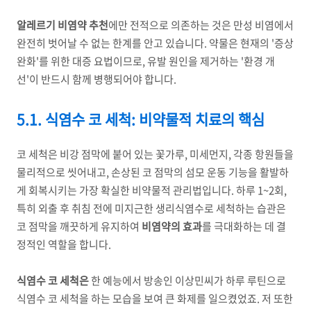
알레르기 비염약 추천
에만 전적으로 의존하는 것은 만성 비염에서
완전히 벗어날 수 없는 한계를 안고 있습니다. 약물은 현재의 '증상
완화'를 위한 대증 요법이므로, 유발 원인을 제거하는 '환경 개
선'이 반드시 함께 병행되어야 합니다.
5.1. 식염수 코 세척: 비약물적 치료의 핵심
코 세척은 비강 점막에 붙어 있는 꽃가루, 미세먼지, 각종 항원들을
물리적으로 씻어내고, 손상된 코 점막의 섬모 운동 기능을 활발하
게 회복시키는 가장 확실한 비약물적 관리법입니다. 하루 1~2회,
특히 외출 후 취침 전에 미지근한 생리식염수로 세척하는 습관은
코 점막을 깨끗하게 유지하여
비염약의 효과
를 극대화하는 데 결
정적인 역할을 합니다.
식염수 코 세척은
한 예능에서 방송인 이상민씨가 하루 루틴으로
식염수 코 세척을 하는 모습을 보여 큰 화제를 일으켰었죠. 저 또한