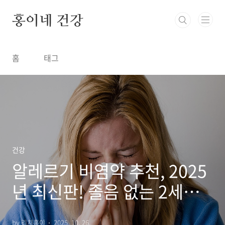
본문 바로가기
홍이네 건강
홈
태그
건강
알레르기 비염약 추천, 2025
년 최신판! 졸음 없는 2세대
약 분석
by 리치홍이
2025. 10. 26.