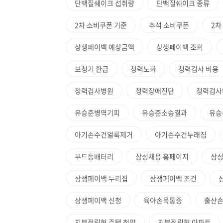
단백질쉐이크 섭취량
단백질쉐이크 종류
2차 소비쿠폰 기준
추석 소비쿠폰
2차
상생페이백 예상금액
상생페이백 조회
보청기 환급
청력노화
청력검사 비용
청력검사병원
청력장애진단
청력검사
유승준병역기피
유승준소송결과
유승
아기손수건얼룩제거
아기손수건누래짐
무드등배터리
삼성채용 홈페이지
삼성
상생페이백 누리집
상생페이백 조건
상생페이백 신청
육아손목통증
출산
지분적립형 주택 청약
지분적립형 아파트