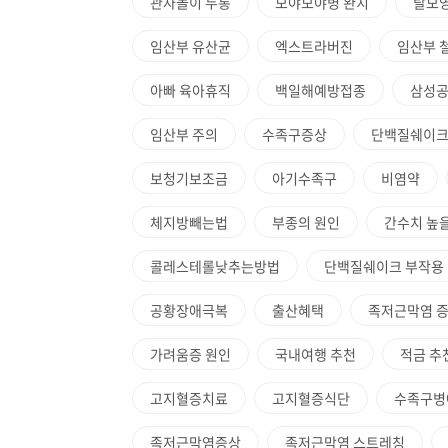
관자놀이 두통
모야모야병 완치
탈모
임산부 유산균
엑스트라버진
임산부 
아빠 육아휴직
백일해예방접종
삼성
임산부 주의
수족구증상
단백질쉐이크
보청기보조금
아기수족구
비염약
체지방빼는법
부종의 원인
간수치 높
콜레스테롤낮추는방법
단백질쉐이크 부작용
공황장애극복
출산혜택
족저근막염 
가려움증 원인
국내여행 추천
적금 추
고지혈증치료
고지혈증식단
수족구병
족저근막염증상
족저근막염 스트레칭