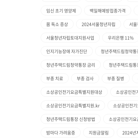
임신 초기 영양제
백일해예방접종가격
몸 독소 증상
2024서울청년자립
서울
서울청년자립토대지원사업
우리은행 11%
인지기능장애 자가진단
청년주택드림청약통장
청년주택드림청약통장 금리
청년주택드림통
부종 치료
부종 검사
부종 질병
소상공인전기요금특별지원대상
소상공인전
소상공인전기요금특별지원.kr
소상공인전기
청년주택드림통장 신청방법
소상공인전기요
밤마다 가려움증
지원금알림
2024