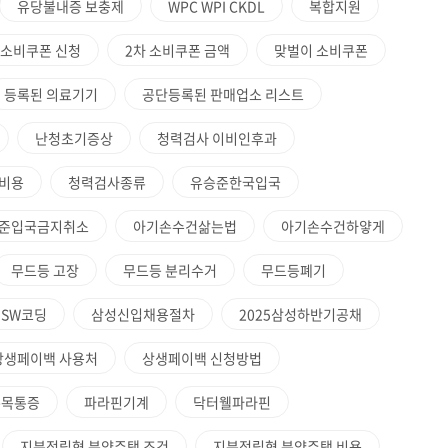
유당불내증 보충제
WPC WPI CKDL
복합지원
 소비쿠폰 신청
2차 소비쿠폰 금액
맞벌이 소비쿠폰
등록된 의료기기
공단등록된 판매업소 리스트
난청초기증상
청력검사 이비인후과
비용
청력검사종류
유승준한국입국
준입국금지취소
아기손수건삶는법
아기손수건하얗게
무드등 고장
무드등 분리수거
무드등폐기
SW코딩
삼성신입채용절차
2025삼성하반기공채
상생페이백 사용처
상생페이백 신청방법
손목통증
파라핀기계
닥터웰파라핀
지분적립형 분양주택 조건
지분적립형 분양주택 비용