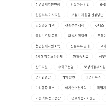
청년월세지원연장
단유하는 방법
6+
신혼부부 이자지원
보청기 지원금 신청방법
임신출산 혜택
신혼부부 정책
K-패스
올리브오일 종류
화성시 장학금
두통
청년월세지원소득
신혼부부 임대
고
2세대 항히스타민제
패혈증치료
심부
산모지원
수족구전염
보청기정부지원
경기민원24
기차 할인
간경화복수
가려움증 해소
아기손수건세탁
특별
뇌동맥류 전조증상
근로자휴가지원금