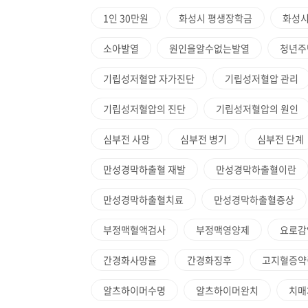
1인 30만원
화성시 평생장학금
화성시
소아발열
원인을알수없는발열
청년주
기립성저혈압 자가진단
기립성저혈압 관리
기립성저혈압의 진단
기립성저혈압의 원인
심부전 사망
심부전 병기
심부전 단계
만성경막하출혈 재발
만성경막하출혈이란
만성경막하출혈치료
만성경막하출혈증상
부정맥혈액검사
부정맥영양제
요로감
간경화사망율
간경화징후
고지혈증약
알츠하이머수명
알츠하이머완치
치매