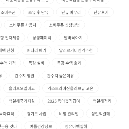
 소비쿠폰
초유 후 단유
단유 마무리
단유후기
소비쿠폰 사용처
소비쿠폰 신청방법
형 전자제품
상생페이백
발바닥아치
혜택 신청
배터리 폐기
알레르기비염약추천
 수액 가격
독감 실비
독감 수액 효과
류
간수치 병원
간수치 높은이유
올리브오일비교
엑스트라버진올리브유 고온
백일해국가지원
2025 육아휴직급여
백일해격리
5 육아휴직
경기도 사업
비염 관리법
성인백일해
민금융 잇다
여름건강정보
영유아백일해