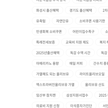
화성시 출산혜택
경기도 출산혜택
2차
유축텀
자연단유
소비쿠폰 사용기한
민생회복 소비쿠폰
어린이집수족구
소
특례전세보증
교육비 지원 제도
복지 
2025년출산혜택
독감 수액 시간
독감
아메리카노 용량
매일 커피
간수치 종
가열해도 되는 올리브유
라이트올리브오일
엑스트라버진올리브유 가열
올리브유 산도
임산부 참치캔
삼성지원서접수
202
의료비 지원 신청
이석증자가진단
서