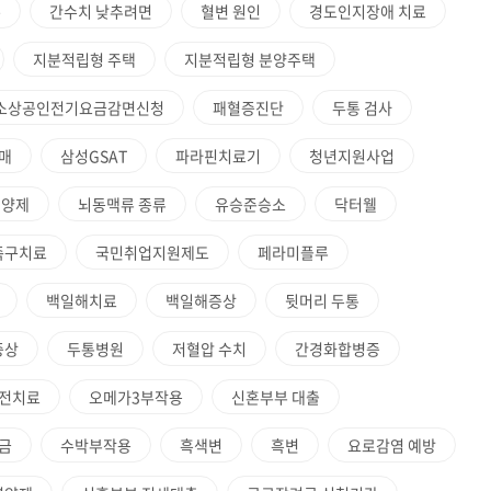
록
간수치 낮추려면
혈변 원인
경도인지장애 치료
지분적립형 주택
지분적립형 분양주택
소상공인전기요금감면신청
패혈증진단
두통 검사
매
삼성GSAT
파라핀치료기
청년지원사업
영양제
뇌동맥류 종류
유승준승소
닥터웰
족구치료
국민취업지원제도
페라미플루
백일해치료
백일해증상
뒷머리 두통
증상
두통병원
저혈압 수치
간경화합병증
전치료
오메가3부작용
신혼부부 대출
금
수박부작용
흑색변
흑변
요로감염 예방