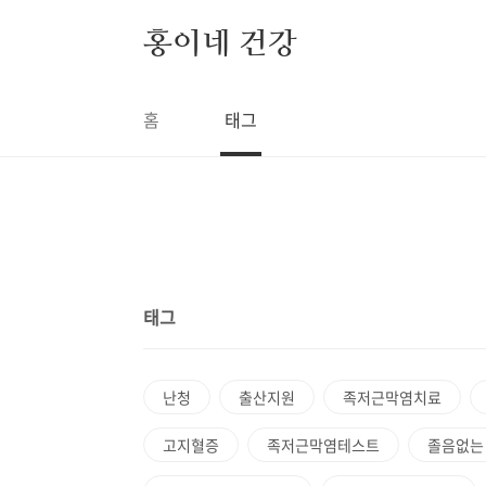
본문 바로가기
홍이네 건강
홈
태그
태그
난청
출산지원
족저근막염치료
고지혈증
족저근막염테스트
졸음없는