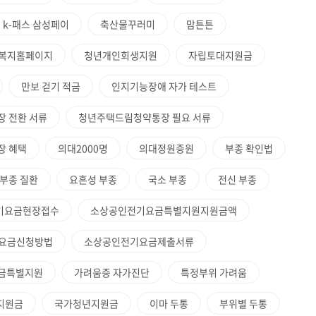
k-패스 삼성페이
축산물꾸러미
맘튼튼
복지홈페이지
청년개인회생지원
자립토대지원금
만보 걷기 적금
인지기능장애 자가 테스트
 전환 서류
청년주택드림청약통장 필요 서류
장 혜택
의대2000명
의대정원증원
부종 확인법
부종 질환
요흔성 부종
국소 부종
전신 부종
기요금현장접수
소상공인전기요금특별지원지원금액
요금신청방법
소상공인전기요금제출서류
금특별지원
가려움증 자가진단
특정부위 가려움
년지원금
국가청년지원금
이마 두통
부위별 두통