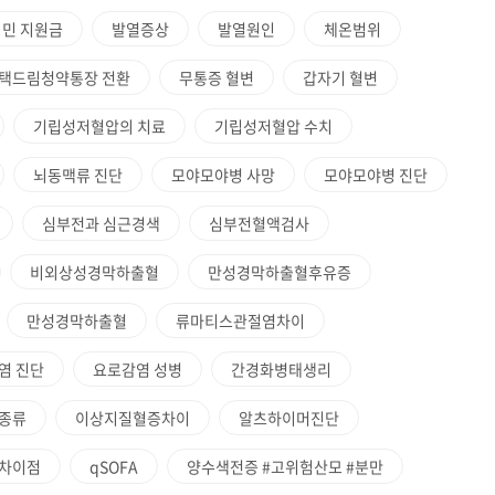
민 지원금
발열증상
발열원인
체온범위
택드림청약통장 전환
무통증 혈변
갑자기 혈변
기립성저혈압의 치료
기립성저혈압 수치
뇌동맥류 진단
모야모야병 사망
모야모야병 진단
심부전과 심근경색
심부전혈액검사
비외상성경막하출혈
만성경막하출혈후유증
만성경막하출혈
류마티스관절염차이
염 진단
요로감염 성병
간경화병태생리
종류
이상지질혈증차이
알츠하이머진단
차이점
qSOFA
양수색전증 #고위험산모 #분만