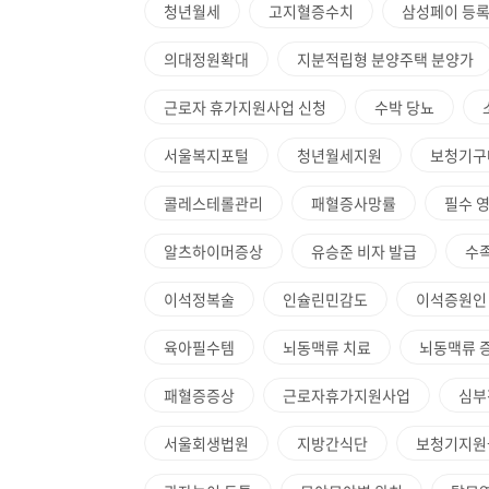
청년월세
고지혈증수치
삼성페이 등
의대정원확대
지분적립형 분양주택 분양가
근로자 휴가지원사업 신청
수박 당뇨
서울복지포털
청년월세지원
보청기구
콜레스테롤관리
패혈증사망률
필수 
알츠하이머증상
유승준 비자 발급
수
이석정복술
인슐린민감도
이석증원인
육아필수템
뇌동맥류 치료
뇌동맥류 
패혈증증상
근로자휴가지원사업
심부
서울회생법원
지방간식단
보청기지원