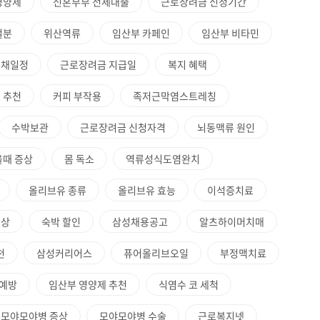
영양제
신혼부부 전세대출
근로장려금 신청기간
철분
위산역류
임산부 카페인
임산부 비타민
공채일정
근로장려금 지급일
복지 혜택
 추천
커피 부작용
족저근막염스트레칭
수박보관
근로장려금 신청자격
뇌동맥류 원인
을때 증상
몸 독소
역류성식도염완치
올리브유 종류
올리브유 효능
이석증치료
증상
숙박 할인
삼성채용공고
알츠하이머치매
천
삼성커리어스
퓨어올리브오일
부정맥치료
예방
임산부 영양제 추천
식염수 코 세척
모야모야병 증상
모야모야병 수술
근로복지넷