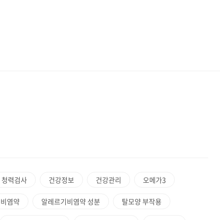
청력검사
건강정보
건강관리
오메가3
 비염약
알레르기비염약 성분
탈모양 부작용