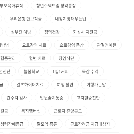
6부모육아휴직
청년주택드림 청약통장
우리은행 만보적금
내장지방태우는법
심부전 예방
청력건강
화성시 지원금
예방법
요로감염 치료
요로감염 증상
관절염이란
지혈증관리
혈변 치료
장염식단
전진단
늘봄학교
1일1커피
독감 수액
금
알츠하이머치료
여행 할인
여행가는달
간수치 검사
발뒷꿈치통증
고지혈증진단
지원금
복지멤버십
근로자 휴양콘도
청력장애등급
탈모약 종류
근로장려금 지급대상자