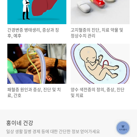
간경변증 병태생리, 증상과 징
고지혈증의 진단, 치료 약물 및
후, 예후
정상수치 관리
패혈증 원인과 증상, 진단 및 치
양수 색전증의 정의, 증상, 진단
료, 간호
및 치료
홍이네 건강
일상 생활 질병 경제 등에 대한 간단한 정보 얻어가세요