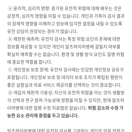
ⓐ 윤리적
,
심리적 영향
:
증가된 유전적 위험에 대해 배우는 것은
감정적
,
심리적 영향을 미칠 수 있습니다
.
개인과 가족이 검사 결과
의 잠재적 영향을 이해하고 정보에 입각한 결정을 내릴 수 있도록
유전 상담이 권장되는 경우가 많습니다
.
ⓑ 제한된 예측력
:
유전자 검사는 특정 위험 요인의 존재에 대한
정보를 제공할 수 있지만 개인이 알츠하이머병에 걸릴지 여부를
확실히 예측할 수는 없습니다
.
환경 및 생활 방식 요인도 질병 위험
에 중요한 역할을 합니다
.
ⓒ 개인정보 보호 문제
:
유전자 검사에는 민감한 개인정보 공유가
포함됩니다
.
개인정보 보호 및 데이터 보호 조치가 확립된 평판이
좋은 실험실과 의료 서비스 제공자를 선택하는 것이 중요합니다
.
ⓓ 개입의 제한적 가용성
:
자신의 유전적 위험을 아는 것이 생활방
식 선택과 연구 참여 가능성에 영향을 미칠 수 있지만
,
현재 알츠하
이머병에 대한 질병 수정 치료법은 없습니다
.
위험 감소와 수정 가
능한 요소 관리에 중점을 두고 있습니다
.
알츠하이머병에 대한 유전자 검사를 고려하는 개인은 의료 전문가