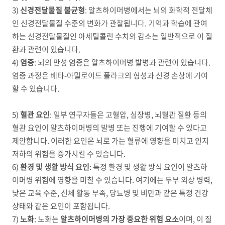
3)
신경전달물질 불균형
:
알츠하이머병에서는 뇌의 화학적 전달체
인 신경전달물질 수준의 변화가 관찰됩니다
.
기억과 학습에 관여
하는 신경전달물질인 아세틸콜린 수치의 감소는 일반적으로 이 질
환과 관련이 있습니다
.
4)
염증
:
뇌의 만성 염증은 알츠하이머병 발병과 관련이 있습니다
.
염증 과정은 베타
-
아밀로이드 플라크의 형성과 신경 손상에 기여
할 수 있습니다
.
5)
혈관 요인
:
일부 연구자들은 고혈압
,
심장병
,
뇌혈관 질환 등의
혈관 요인이 알츠하이머병의 발병 또는 진행에 기여할 수 있다고
제안합니다
.
이러한 요인은 뇌로 가는 혈류에 영향을 미치고 인지
저하의 위험을 증가시킬 수 있습니다
.
6)
환경 및 생활 방식 요인
:
특정 환경 및 생활 방식 요인이 알츠하
이머병 위험에 영향을 미칠 수 있습니다
.
여기에는 두부 외상 병력
,
낮은 교육 수준
,
신체 활동 부족
,
당뇨병 및 비만과 같은 특정 건강
상태와 같은 요인이 포함됩니다
.
7)
노화
: 노화는
알츠하이머병의 가장 중요한 위험 요소
이며
,
이 질