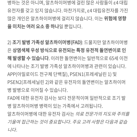
병하는 것은 아니며
,
알츠하이머병에 걸린 많은 사람들이
ε
4
대립
유전자를 갖고 있지 않습니다
.
마찬가지로
,
ε
4
대립유전자를 가진
많은 개인은 알츠하이머병에 걸리지 않습니다
.
이는
위험에 영향
을 미치는 여러 요소 중 하나
일 뿐입니다
.
2)
조기 발병 가족성 알츠하이머병
(FAD)
:
드물지만 알츠하이머병
은
상염색체 우성 방식으로 유전되는 특정 유전적 돌연변이로 인
해 발생할 수 있습니다
.
이러한 돌연변이는 일반적으로
65
세 이전
에 나타나는 조기 발병 가족성 알츠하이머병과 관련이 있습니다
.
APP(
아밀로이드 전구체 단백질
), PSEN1(
프레세닐린
1)
및
PSEN2(
프레세닐린
2)
와 같은 유전자의 돌연변이는 알츠하이머
병 발병으로 이어질 수 있습니다
.
FAD
에 대한 유전자 검사는 보다 전문적이며 일반적으로 조기 발
병 알츠하이머병 병력이 있는 가족에서 고려됩니다
.
알츠하이머병에 대한 유전자 검사는
의료 전문가의 지도와 주의를
기울여 접근하는 것이 중요합니다
.
주요 고려 사항은 다음과 같습
니다
.