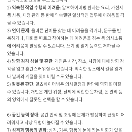
2)
익숙한 작업 수행의 어려움
:
알츠하이머병 환자는 요리
,
가전제
품 사용
,
재정 관리 등 한때 익숙했던 일상적인 업무에 어려움을 겪
을 수 있습니다
.
3)
언어 문제
:
올바른 단어를 찾는 데 어려움을 겪거나
,
문구를 반
복하거나
,
대화를 따르고 참여하는 데 어려움을 겪는 등 의사소통
에 어려움이 발생할 수 있습니다
.
쓰기 및 읽기 능력도 저하될 수
있습니다
.
4)
방향 감각 상실 및 혼란
:
개인은 시간
,
장소
,
사람에 대해 방향 감
각을 잃고 혼란스러워질 수 있습니다
.
익숙한 장소에서 길을 잃거
나 날짜와 계절을 잊어버릴 수도 있습니다
.
5)
잘못된 판단
:
알츠하이머병은 의사결정과 판단에 영향을 미칠
수 있습니다
.
개인은 개인 위생
,
날씨에 적합한 옷차림
,
돈 관리 등
의 영역에서 잘못된 선택을 할 수 있습니다
.
6)
공간 능력 장애
:
공간 인식 및 조정에 문제가 발생하여 균형이 어
려워지고 낙상 위험이 높아질 수 있습니다
.
7)
성격과 행동의 변화
: 성
격
,
기분
,
행동에 눈에 띄는 변화가 있을