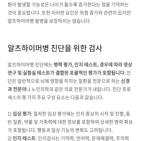
환이 발생할 가능성은 나이가 들수록 증가한다는 점을 기억하는
것이 중요합니다
.
또한 이러한 요인은 위험 증가와 관련이 있지만
알츠하이머병 발병을 보장하지는 않습니다
.
알츠하이머병 진단을 위한 검사
알츠하이머병 진단에는
병력 평가
,
인지 테스트
,
경우에 따라 영상
연구 및 실험실 테스트가 결합된 포괄적인 평가가 포함됩니다
.
진
단은 일반적으로 뇌에 영향을 미치는 질환을 전문으로 하는
신경
과 전문의
나 노인의학과 같은 의료 전문가가 내립니다
.
진단 프로
세스의 몇 가지 주요 구성 요소는 다음과 같습니다
.
1)
임상 평가
:
철저한 임상 평가에는 인지 증상의 시작 및 진행
,
동
반 질환
,
약물 및 가족력에 대한 정보를 포함하여 상세한 병력 확보
가 포함됩니다
.
행동과 일상 기능의 변화도 고려됩니다
.
2)
인지 테스트
:
인지검사는 기억력
,
언어력
,
문제해결력
,
주의력