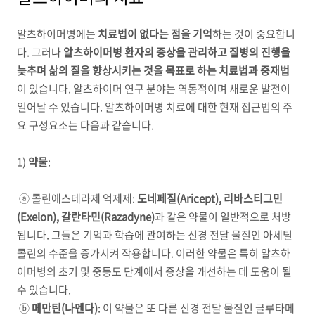
알츠하이머병에는
치료법이 없다는 점을 기억
하는 것이 중요합니
다
.
그러나
알츠하이머병 환자의 증상을 관리하고 질병의 진행을
늦추며 삶의 질을 향상시키는 것을 목표로 하는 치료법과 중재법
이 있습니다
.
알츠하이머 연구 분야는 역동적이며 새로운 발전이
일어날 수 있습니다
.
알츠하이머병 치료에 대한 현재 접근법의 주
요 구성요소는 다음과 같습니다
.
1)
약물
:
ⓐ 콜린에스테라제 억제제
:
도네페질
(Aricept),
리바스티그민
(Exelon),
갈란타민
(Razadyne)
과 같은 약물이 일반적으로 처방
됩니다
.
그들은 기억과 학습에 관여하는 신경 전달 물질인 아세틸
콜린의 수준을 증가시켜 작용합니다
.
이러한 약물은 특히 알츠하
이머병의 초기 및 중등도 단계에서 증상을 개선하는 데 도움이 될
수 있습니다
.
ⓑ
메만틴
(
나멘다
)
:
이 약물은 또 다른 신경 전달 물질인 글루타메