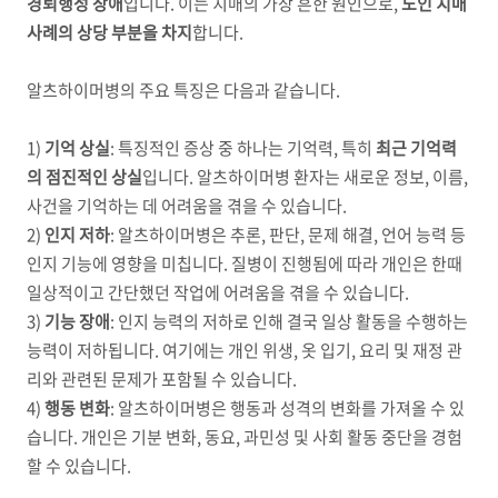
경퇴행성 장애
입니다
.
이는 치매의 가장 흔한 원인으로
,
노인 치매
사례의 상당 부분을 차지
합니다
.
알츠하이머병의 주요 특징은 다음과 같습니다
.
1)
기억 상실
:
특징적인 증상 중 하나는 기억력
,
특히
최근 기억력
의 점진적인 상실
입니다
.
알츠하이머병 환자는 새로운 정보
,
이름
,
사건을 기억하는 데 어려움을 겪을 수 있습니다
.
2)
인지 저하
:
알츠하이머병은 추론
,
판단
,
문제 해결
,
언어 능력 등
인지 기능에 영향을 미칩니다
.
질병이 진행됨에 따라 개인은 한때
일상적이고 간단했던 작업에 어려움을 겪을 수 있습니다
.
3)
기능 장애
:
인지 능력의 저하로 인해 결국 일상 활동을 수행하는
능력이 저하됩니다
.
여기에는 개인 위생
,
옷 입기
,
요리 및 재정 관
리와 관련된 문제가 포함될 수 있습니다
.
4)
행동 변화
:
알츠하이머병은 행동과 성격의 변화를 가져올 수 있
습니다
.
개인은 기분 변화
,
동요
,
과민성 및 사회 활동 중단을 경험
할 수 있습니다
.