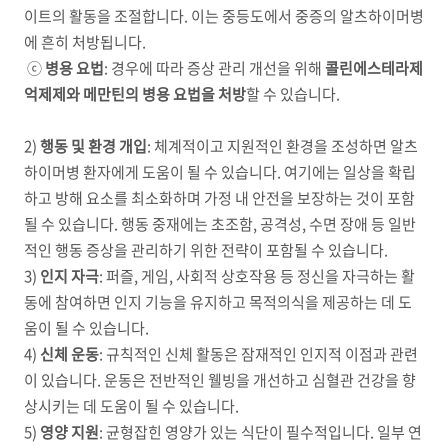
이트의 활동을 조절합니다
.
이는 중등도에서 중증의 알츠하이머병
에 흔히 처방됩니다
.
ⓒ
병용 요법
:
경우에 따라 증상 관리 개선을 위해
콜린에스테라제
억제제와 메만틴의 병용 요법을 처방
할 수 있습니다
.
2)
행동 및 환경 개입
:
체계적이고 지원적인 환경을 조성하면 알츠
하이머병 환자에게 도움이 될 수 있습니다
.
여기에는 일상을 확립
하고 방해 요소를 최소화하며 가정 내 안전을 보장하는 것이 포함
될 수 있습니다
.
행동 중재에는 초조함
,
공격성
,
수면 장애 등 일반
적인 행동 증상을 관리하기 위한 전략이 포함될 수 있습니다
.
3)
인지 자극
:
퍼즐
,
게임
,
사회적 상호작용 등 정신을 자극하는 활
동에 참여하면 인지 기능을 유지하고 목적의식을 제공하는 데 도
움이 될 수 있습니다
.
4)
신체 운동
:
규칙적인 신체 활동은 잠재적인 인지적 이점과 관련
이 있습니다
.
운동은 전반적인 웰빙을 개선하고 심혈관 건강을 향
상시키는 데 도움이 될 수 있습니다
.
5)
영양 지원
:
균형잡힌 영양가 있는 식단이 필수적입니다
.
일부 연