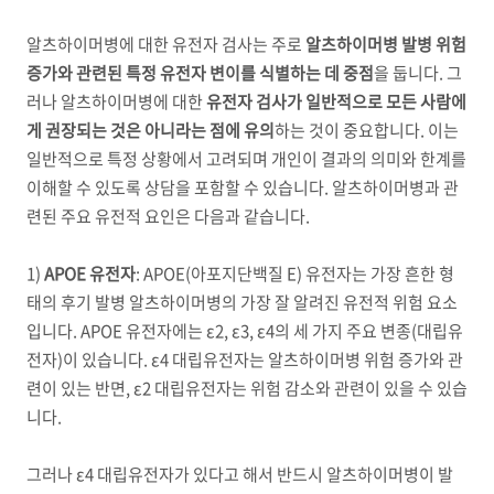
알츠하이머병에 대한 유전자 검사는 주로
알츠하이머병 발병 위험
증가와 관련된 특정 유전자 변이를 식별하는 데 중점
을 둡니다
.
그
러나 알츠하이머병에 대한
유전자 검사가 일반적으로 모든 사람에
게 권장되는 것은 아니라는 점에 유의
하는 것이 중요합니다
.
이는
일반적으로 특정 상황에서 고려되며 개인이 결과의 의미와 한계를
이해할 수 있도록 상담을 포함할 수 있습니다
.
알츠하이머병과 관
련된 주요 유전적 요인은 다음과 같습니다
.
1)
APOE
유전자
:
APOE(
아포지단백질
E)
유전자는 가장 흔한 형
태의 후기 발병 알츠하이머병의 가장 잘 알려진 유전적 위험 요소
입니다
. APOE
유전자에는
ε
2,
ε
3,
ε
4
의 세 가지 주요 변종
(
대립유
전자
)
이 있습니다
.
ε
4
대립유전자는 알츠하이머병 위험 증가와 관
련이 있는 반면
,
ε
2
대립유전자는 위험 감소와 관련이 있을 수 있습
니다
.
그러나
ε
4
대립유전자가 있다고 해서 반드시 알츠하이머병이 발