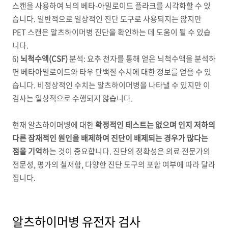
스캔을 사용하여 뇌의 베타
-
아밀로이드 플라크를 시각화할 수 있
습니다
.
일반적으로 일상적인 진단 도구로 사용되지는 않지만
PET
스캔은 알츠하이머병 진단을 확인하는 데 도움이 될 수 있습
니다
.
6)
뇌척수액
(CSF)
분석
:
요추 천자를 통해 얻은 뇌척수액을 분석하
면 베타아밀로이드와 타우 단백질 수치에 대한 정보를 얻을 수 있
습니다
.
비정상적인 수치는 알츠하이머병을 나타낼 수 있지만 이
검사는 일상적으로 수행되지 않습니다
.
현재 알츠하이머병에 대한
확정적인 테스트는 없으며 인지 저하의
다른 잠재적인 원인을 배제하여 진단이 배제되는 경우가 많다는
점을 기억
하는 것이 중요합니다
.
진단의 정확성은 의료 전문가의
전문성
,
평가의 철저함
,
다양한 진단 도구의 포함 여부에 따라 달라
집니다
.
알츠하이머병 유전자 검사