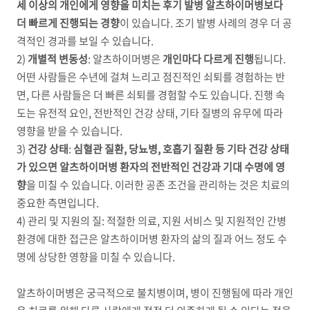
세 이상의 개인에게 영향을 미치는 후기 발병 알츠하이머병보다
더 빠르게 진행되는 경향
이 있습니다
.
조기 발병 사례의 경우 더 공
격적인 경과를 보일 수 있습니다.
2)
개별적 변동성
:
알츠하이머병은
개인마다 다르게 진행
됩니다
.
어떤 사람들은 수년에 걸쳐 느리고 점진적인 쇠퇴를 경험하는 반
면
,
다른 사람들은 더 빠른 쇠퇴를 경험할 수도 있습니다
.
진행 속
도는 유전적 요인
,
전반적인 건강 상태
,
기타 질병의 유무에 따라
영향을 받을 수 있습니다
.
3)
건강 상태
:
심혈관 질환
,
당뇨병
,
호흡기 질환 등 기타 건강 상태
가 있으면 알츠하이머병 환자의 전반적인 건강과 기대 수명에 영
향
을 미칠 수 있습니다
.
이러한 공존 조건을 관리하는 것은 치료의
중요한 측면입니다
.
4) 관리 및 지원의 질
:
적절한 의료
,
지원 서비스 및 지원적인 간병
환경에 대한 접근은 알츠하이머병 환자의 삶의 질과 어느 정도 수
명에 상당한 영향을 미칠 수 있습니다
.
알츠하이머병은 궁극적으로 불치병이며
,
병이 진행됨에 따라 개인