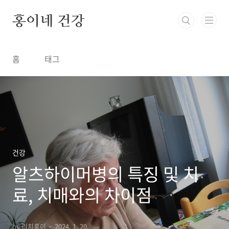
본문 바로가기
홍이네 건강
홈
태그
건강
알츠하이머병의 특징 및 치
료, 치매와의 차이점
by 리치홍이
2024. 1. 20.