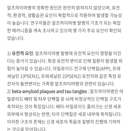
알츠하이머병의 정확한 원인은 완전히 밝혀지지 않았으며
,
유전
적
,
환경적
,
생활습관 요인이 복합적으로 작용하여 발생할 가능성
이 높습니다
.
연구자들은 알츠하이머병 발병의 기초가 되는 복잡
한 메커니즘을 계속 조사하고 있으며 몇 가지 주요 요인이 확인되
었습니다
.
1)
유전적 요인
:
알츠하이머병 발병에 유전적 요인이 영향을 미친
다는 증거가 있습니다
.
특정 유전적 변이로 인해 질환이 발생할 위
험이 높아질 수 있습니다
.
아밀로이드 전구체 단백질
(APP),
프레
세닐린
1(PSEN1),
프레세닐린
2(PSEN2)
유전자와 같은 특정 유
전자의 돌연변이는 가족형 알츠하이머병과 관련이 있습니다
.
2)
beta-amyloid plaques and tau tangles
:
알츠하이머병은
아
밀로이드 베타 및 타우 단백질
등 뇌에 비정상적인 단백질 구조가
축적되는 것이 특징입니다
.
베타
-
아밀로이드 플라크는 신경 세포
외부에서 형성되는 반면
,
타우 단백질은 세포 내부에 축적됩니다
.
이러한 구조의 존재는 신경 세포의 죽음과 질병의 진행에 기여하
는 것으로 믿어집니다
.