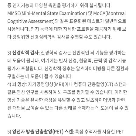
등 인지기능의 다양한 측면을 평가하기 위해 실시됩니다
.
MMSE(Mini-Mental State Examination)
및
MoCA(Montreal
Cognitive Assessment)
와 같은 표준화된 테스트가 일반적으로
사용됩니다
.
인지 능력에 대한 자세한 프로필을 제공하기 위해 보
다 광범위한 신경심리학적 검사를 수행할 수도 있습니다
.
3)
신경학적 검사
:
신경학적 검사는 전반적인 뇌 기능을 평가하는
데 도움이 됩니다
.
여기에는 반사 신경
,
협응력
,
근력 및 감각 기능
평가가 포함됩니다
.
신경학적 징후는 알츠하이머병을 다른 질환과
구별하는 데 도움이 될 수 있습니다
.
4)
뇌 영상
:
자기공명영상
(MRI)
이나 컴퓨터 단층촬영
(CT)
스캔과
같은 영상 연구를 사용하여 뇌 구조를 평가할 수 있습니다
.
이러한
영상 기술은 유사한 증상을 유발할 수 있고 알츠하이머병과 관련
된 패턴을 보여줄 수 있는 다른 상태를 배제하는 데 도움이 될 수 있
습니다
.
5)
양전자 방출 단층촬영
(PET)
스캔
:
특정 추적자를 사용한
PET