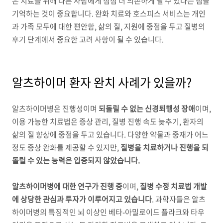
은 치료를 위해 다른 사람에게 점점 더 의존하게 될 수 있다는 점을
기억하는 것이 중요합니다
.
완화 치료와 호스피스 서비스는 개인
과 가족 모두에 대한 편안함
,
삶의 질
,
지원에 중점을 두고 질병의
후기 단계에서 중요한 고려 사항이 될 수 있습니다
.
알츠하이머 환자 완치 사례가 있을까
?
알츠하이머병은 진행성이며
되돌릴 수 없는 신경퇴행성 장애
이며
,
이용 가능한 치료법은 증상 관리
,
질병 진행 속도 늦추기
,
환자의
삶의 질 향상에 중점을 두고 있습니다
.
다양한 약물과 중재가 어느
정도 증상 완화를 제공할 수 있지만
,
질병을 치료하거나 진행을 되
돌릴 수 있는 능력은 입증되지 않았습니다
.
알츠하이머병에 대한 연구가 진행 중
이며
,
질병 수정 치료법 개발
에 상당한 관심과 투자가 이루어지고 있습니다
.
과학자들은 알츠
하이머병의 특징적인 뇌 이상인 베타
-
아밀로이드 플라크와 타우