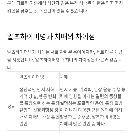
구에 따르면 지중해식 식단과 같은 특정 식습관 패턴은 인지 저하
위험을 낮추는 것과 관련이 있을 수 있습니다
.
알츠하이머병과 치매의 차이점
알츠하이머병과 치매는 서로 관련된 용어이지만
,
서로 다른 개념
을 지칭합니다
.
알츠하이머병과 치매의 차이점은 다음과 같습니
다
.
알츠하이머병
치매
점진적인 인지 저하
,
인지 기능
,
기억력
,
일상 활동 수행 능
기억 상실
,
행동 변화
력에 영향을 미치는
일련의 증상을
를 특징으로 하는 특정
설명하는
포괄적인 용어
.
특정 질병
정의
유형의
신경퇴행성 장
이 아니라 다양한 근본 원인에 의해
애
로
치매의 가장 흔한
발생하는 증후군
.
알츠하이머병은
원인
치매의 많은 원인 중 하나