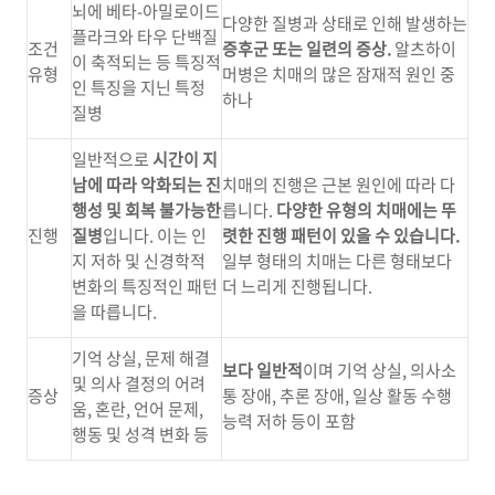
뇌에 베타
-
아밀로이드
다양한 질병과 상태로 인해 발생하는
플라크와 타우 단백질
조건
증후군 또는 일련의 증상.
알츠하이
이 축적되는 등 특징적
유형
머병은 치매의 많은 잠재적 원인 중
인 특징을 지닌 특정
하나
질병
일반적으로
시간이 지
남에 따라 악화되는 진
치매의 진행은 근본 원인에 따라 다
행성 및 회복 불가능한
릅니다
.
다양한 유형의 치매에는 뚜
진행
질병
입니다
.
이는 인
렷한 진행 패턴이 있을 수 있습니다
.
지 저하 및 신경학적
일부 형태의 치매는 다른 형태보다
변화의 특징적인 패턴
더 느리게 진행됩니다
.
을 따릅니다
.
기억 상실
,
문제 해결
보다 일반적
이며 기억 상실
,
의사소
및 의사 결정의 어려
증상
통 장애
,
추론 장애
,
일상 활동 수행
움
,
혼란
,
언어 문제
,
능력 저하 등이 포함
행동 및 성격 변화 등