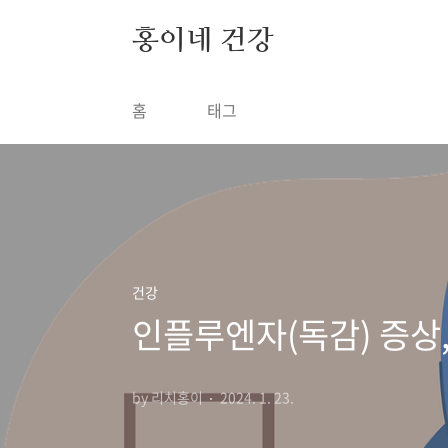
본문 바로가기
홍이네 건강
홈
태그
건강
인플루엔자(독감) 증상,
by 리치홍이
2024. 1. 23.