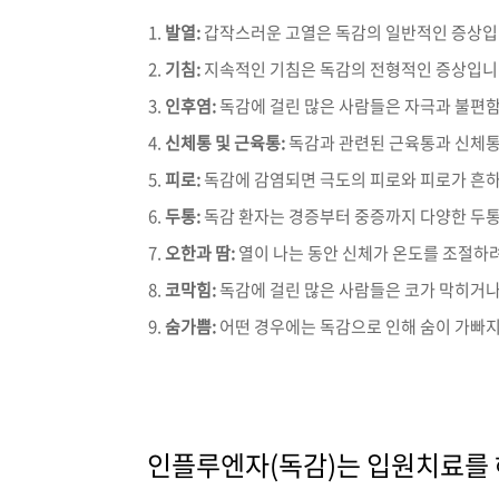
발열:
갑작스러운 고열은 독감의 일반적인 증상입니다.
기침:
지속적인 기침은 독감의 전형적인 증상입니다
인후염:
독감에 걸린 많은 사람들은 자극과 불편함
신체통 및 근육통:
독감과 관련된 근육통과 신체통
피로:
독감에 감염되면 극도의 피로와 피로가 흔하
두통:
독감 환자는 경증부터 중증까지 다양한 두통
오한과 땀:
열이 나는 동안 신체가 온도를 조절하려
코막힘:
독감에 걸린 많은 사람들은 코가 막히거나
숨가쁨:
어떤 경우에는 독감으로 인해 숨이 가빠지
인플루엔자(독감)는 입원치료를