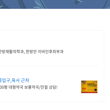
, 한방재활의학과, 한방안 이비인후피부과
릉입구,육사 근처
알부로얄파워골드/건기식 택배 배송 가능!/100평 대형약국 보룡약국/친절 상담!